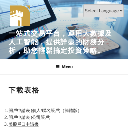
Skip
to
content
一站式交易平台，運用大數據及
人工智能，提供詳盡的財務分
析，助您輕鬆搞定投資策略。
Menu
下載表格
開戶申請表 (個人/聯名賬戶)
（
簡體版
）
開戶申請表 (公司賬戶)
美股戶口申請書