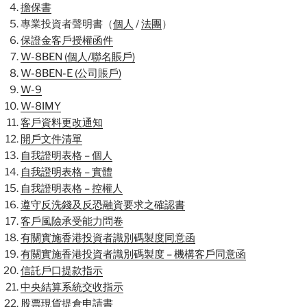
擔保書
專業投資者聲明書（
個人
/
法團
）
保證金客戶授權函件
W-8BEN (個人/聯名賬戶)
W-8BEN-E (公司賬戶)
W-9
W-8IMY
客戶資料更改通知
開戶文件清單
自我證明表格 – 個人
自我證明表格 – 實體
自我證明表格 – 控權人
遵守反洗錢及反恐融資要求之確認書
客戶風險承受能力問卷
有關實施香港投資者識別碼製度同意函
有關實施香港投資者識別碼製度 – 機構客戶同意函
信託戶口提款指示
中央結算系統交收指示
股票現貨提倉申請書